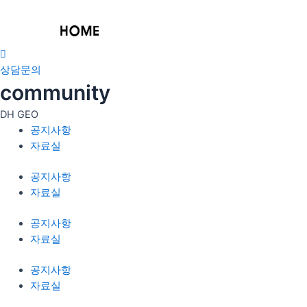
콘
텐
츠
로
인사말
건
상담문의
비전 및 이념
너
community
뛰
DH GEO
기
공지사항
공지사항
자료실
자료실
공지사항
자료실
공지사항
자료실
공지사항
자료실