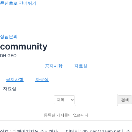
콘텐츠로 건너뛰기
상담문의
인사말
community
비전 및 이념
DH GEO
공지사항
공지사항
자료실
자료실
공지사항
자료실
자료실
검색
등록된 게시물이 없습니다
상호 : 디에이치지오 주식회사 ㅣ 이메일 : dh_geo@daum.netㅣ 주